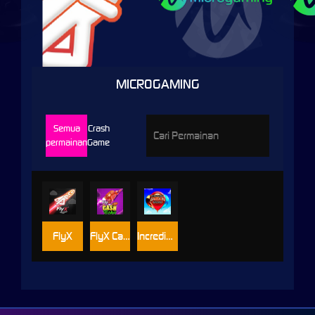
MICROGAMING
Semua
Crash
permainan
Game
FlyX
FlyX Cash Turbo
Incredible Balloon Machine