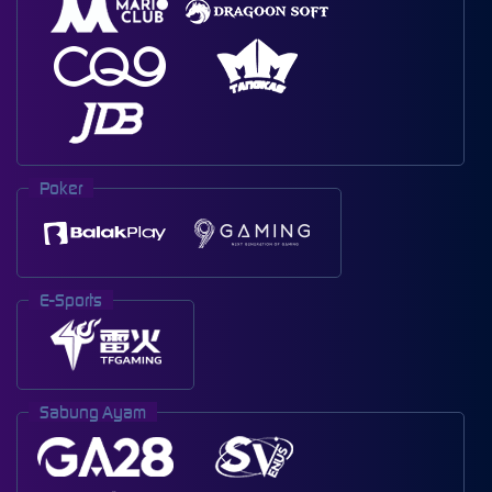
Poker
E-Sports
Sabung Ayam