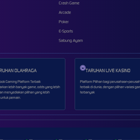
Crash Game
Arcade
Poker
E-Sports
Sabung Ayam
RUHAN OLAHRAGA
TARUHAN LIVE KASINO
ook Gaming Platform Terbaik
Platform Pilihan bagi perusahaan-perusa
kan lebih banyak game, odds yang lebih
terbaik di dunia, dengan pilihan variasi g
 dan menyediakan pilihan yang lebih
terbanyak
untuk pemain.