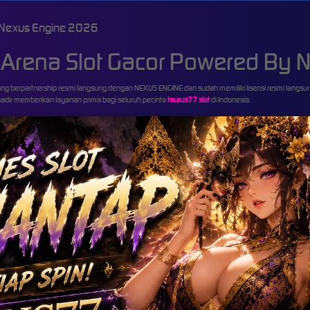
y Nexus Engine 2026
 Arena Slot Gacor Powered By
ang berpartnership resmi langsung dengan NEXUS ENGINE dan sudah memiliki lisensi resmi langsung da
i hadir memberikan layanan prima bagi seluruh pecinta
taurus77 slot
di Indonesia.