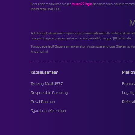
Saat Anda melakukan proses
taurus77 login
ke dalam akun, seluruh transm
lisensi resmi PAGCOR.
M
Ada banyak alasan mengapa ribuan pemain aktif memilih bertaruh di sini s
opsi pembayaran, mulai dari bank transfer, e-wallet, hingga QRIS otomatis.
Tunggu apa lagi? Segera amankan akun Anda sekarang juga. Silakan kunjun
Anda hari ini!
Kebijaksanaan
Platfo
Tentang TAURUS77
Promos
Responsible Gambling
Loyalty
Pusat Bantuan
Referral
Syarat dan Ketentuan