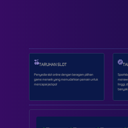
TARUHAN SLOT
TA
Penyedia slot online dengan beragam pilihan
Sportsb
game menarik yang memudahkan pemain untuk
menawar
mencapai jackpot
tinggi,
banyak 