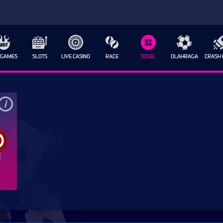
 GAMES
SLOTS
LIVE CASINO
RACE
TOGEL
OLAHRAGA
CRASH
i