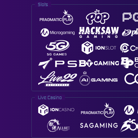
Slots
Live Casino